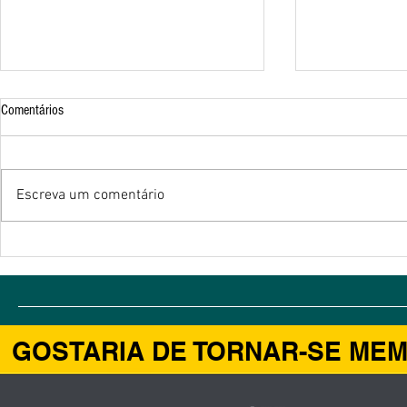
Comentários
Escreva um comentário
MOVEIT - Movimento de
Educação Turíst
Empreendedorismo e Inovação
experiência co
Tecnológica
Fundamental de 
GOSTARIA DE TORNAR-SE ME