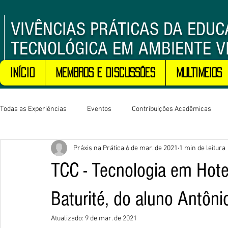
VIVÊNCIAS PRÁTICAS DA EDU
TECNOLÓGICA EM AMBIENTE V
Início
Membros e Discussões
MULTIMEIOS
Todas as Experiências
Eventos
Contribuições Acadêmicas
Práxis na Prática
6 de mar. de 2021
1 min de leitura
TCC - Tecnologia em Hot
Baturité, do aluno Antôni
Atualizado:
9 de mar. de 2021