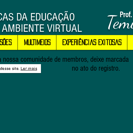
Prof.
ICAS DA EDUCAÇÃO
Temi
 AMBIENTE VIRTUAL
sões
MULTIMEIOS
Experiências Exitosas
 da nossa comunidade de membros, deixe marcada
 ato do registro.