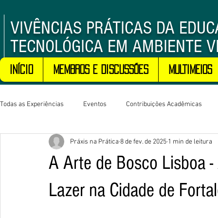
VIVÊNCIAS PRÁTICAS DA EDU
TECNOLÓGICA EM AMBIENTE V
Início
Membros e Discussões
MULTIMEIOS
Todas as Experiências
Eventos
Contribuições Acadêmicas
Práxis na Prática
8 de fev. de 2025
1 min de leitura
A Arte de Bosco Lisboa -
Lazer na Cidade de Forta